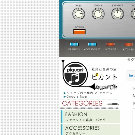
タグ
Inst
I
P