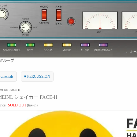
:
ホー
グループ
rumentals
■ PERCUSSION
tem No. FACE-H
MEINL シェイカー FACE-H
rice :
SOLD OUT
(tax-in)