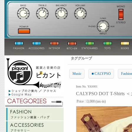
タググループ
Music
■ CALYPSO
Fashio
Item No. YAS001
CALYPSO DOT T-Shir
Price :
\3,000
(tax-in)