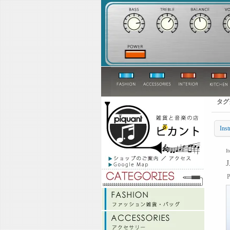
タグ
Inst
I
P