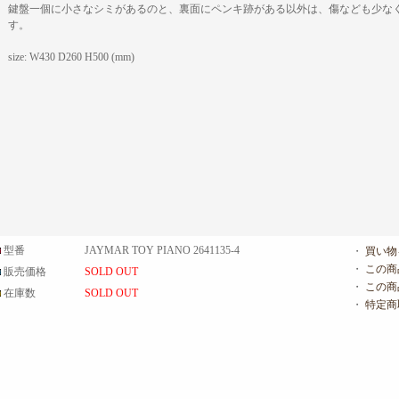
鍵盤一個に小さなシミがあるのと、裏面にペンキ跡がある以外は、傷なども少な
す。
size: W430 D260 H500 (mm)
型番
JAYMAR TOY PIANO 2641135-4
・
買い物
・
この商
販売価格
SOLD OUT
・
この商
在庫数
SOLD OUT
・
特定商