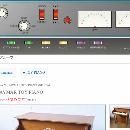
:
ホー
グループ
rumentals
■ TOY PIANO
tem No. JAYMAR TOY PIANO 2641135-4
JAYMAR TOY PIANO
rice :
SOLD OUT
(tax-in)