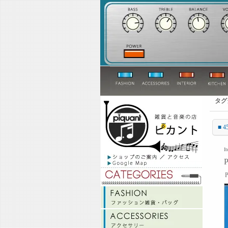
タグ
■ 4
I
P