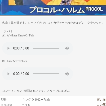
名曲！日本盤です。ジャマイカでもよくカヴァーされたオルガン・クラシック。
【track】
A1. A Whiter Shade Of Pale
B1. Lime Street Blues
コンディション : 盤面きれいです。スリーブに黄ばみ
型番
キング D-1012 ■ 7inch
・
買い物
・
この商
販売価格
\1,300