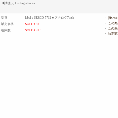
■試聴[2] Las Ingratitudes
型番
label：SEECO 7712 ■ アナログ7inch
・
買い物
・
この商
販売価格
SOLD OUT
・
この商
在庫数
SOLD OUT
・
特定商