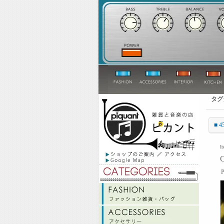
タグ
■ 4
I
C
P