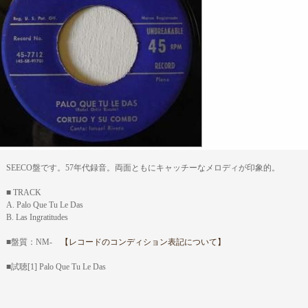
SEECO盤です。57年代録音。両面ともにキャッチーなメロディが印象的。
■ TRACK
A. Palo Que Tu Le Das
B. Las Ingratitudes
■盤質：NM-
【レコードのコンディション表記について】
■試聴[1] Palo Que Tu Le Das