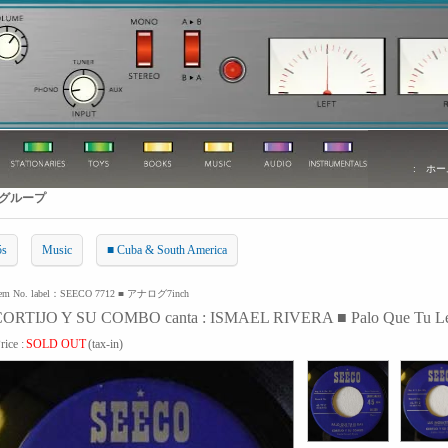
:
ホー
グループ
5s
Music
■ Cuba & South America
tem No. label：SEECO 7712 ■ アナログ7inch
ORTIJO Y SU COMBO canta : ISMAEL RIVERA ■ Palo Que Tu Le Da
rice :
SOLD OUT
(tax-in)