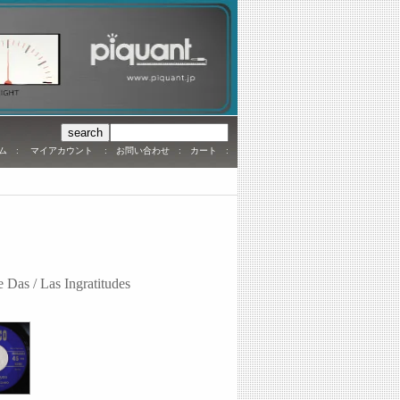
ム
:
マイアカウント
:
お問い合わせ
:
カート
:
s / Las Ingratitudes