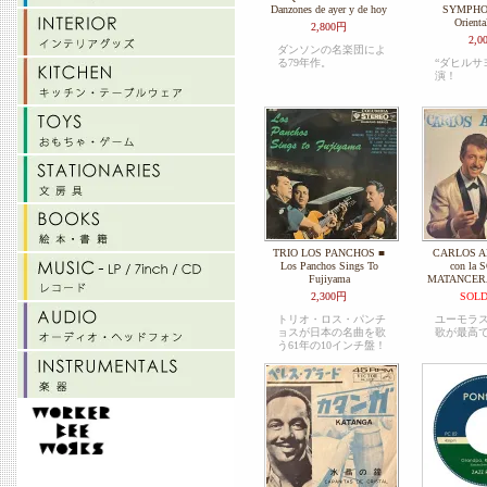
Danzones de ayer y de hoy
SYMPHO
Orient
2,800円
2,0
ダンソンの名楽団によ
る79年作。
“ダヒルサ
演！
TRIO LOS PANCHOS ■
CARLOS A
Los Panchos Sings To
con la
Fujiyama
MATANCERA 
2,300円
SOLD
トリオ・ロス・パンチ
ユーモラ
ョスが日本の名曲を歌
歌が最高
う61年の10インチ盤！