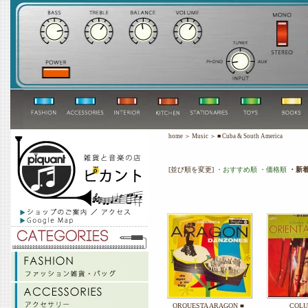
home
＞
Music
＞
■ Cuba & South America
[並び順を変更]
・おすすめ順
・価格順
・新
ORQUESTA ARAGON ■
COLU