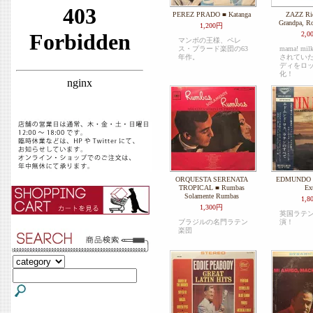
PEREZ PRADO ■ Katanga
ZAZZ Ri
Grandpa, Ro
1,200円
2,0
マンボの王様、ペレ
ス・プラード楽団の63
mama! m
年作。
されてい
ディをロ
化！
ORQUESTA SERENATA
EDMUNDO R
TROPICAL ■ Rumbas
Ext
Solamente Rumbas
1,8
1,300円
英国ラテ
ブラジルの名門ラテン
演！
楽団