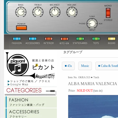
タググループ
■ 45s
Music
■ Cuba & Sout
Item No. OKRA 313 ■ 7inch
ALBA MARIA VALENCIA 
Price :
SOLD OUT
(tax-in)