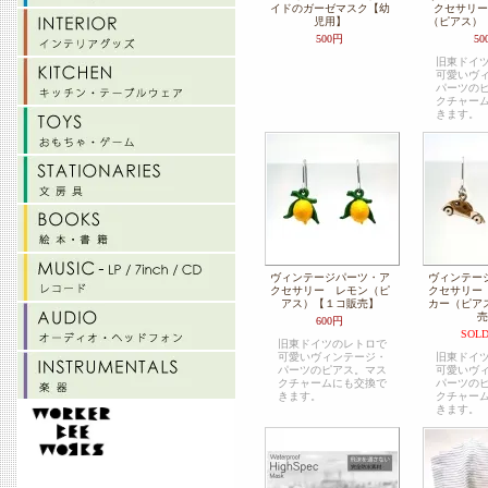
イドのガーゼマスク【幼
クセサリー
児用】
（ピアス）
500円
50
旧東ドイ
可愛いヴ
パーツの
クチャー
きます。
ヴィンテージパーツ・ア
ヴィンテー
クセサリー レモン（ピ
クセサリー
アス）【１コ販売】
カー（ピア
売
600円
SOLD
旧東ドイツのレトロで
可愛いヴィンテージ・
旧東ドイ
パーツのピアス。マス
可愛いヴ
クチャームにも交換で
パーツの
きます。
クチャー
きます。