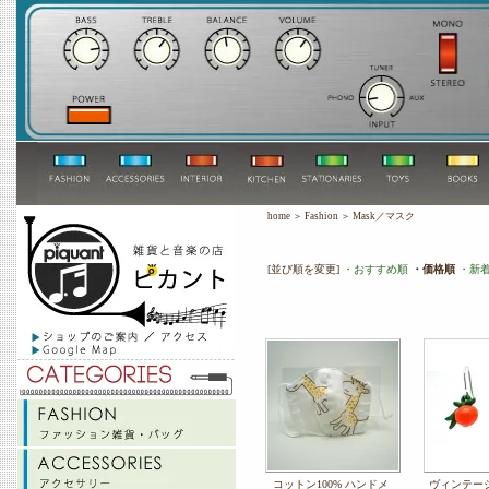
home
＞
Fashion
＞
Mask／マスク
[並び順を変更]
・おすすめ順
・価格順
・新
コットン100% ハンドメ
ヴィンテー