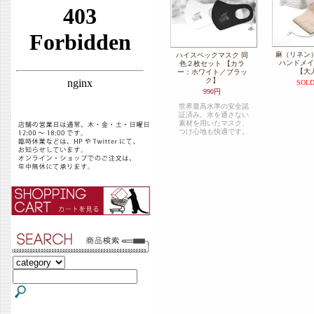
麻（リネン
ハイスペックマスク 同
ハンドメイ
色２枚セット 【カラ
【大
ー：ホワイト／ブラッ
ク】
SOLD
990円
世界最高水準の安全認
証済み。水を通さない
素材を用いたマスク、
つけ心地も快適です。