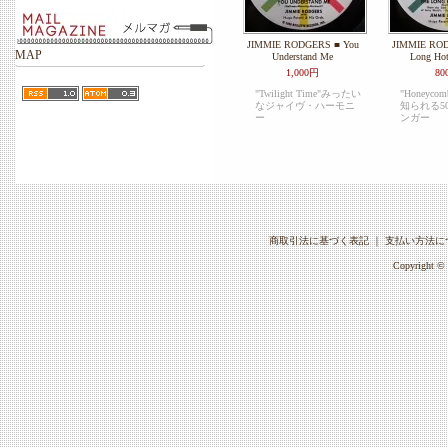
JIMMIE RODGERS ■ You
JIMMIE ROD
MAP
Understand Me
Long Ho
1,000円
80
"Twilight Time"みったい
"Honeyc
なジャイヴ・ハーモニ
知られる5
ー
ンガー
商取引法に基づく表記
｜
支払い方法に
Copyright © 