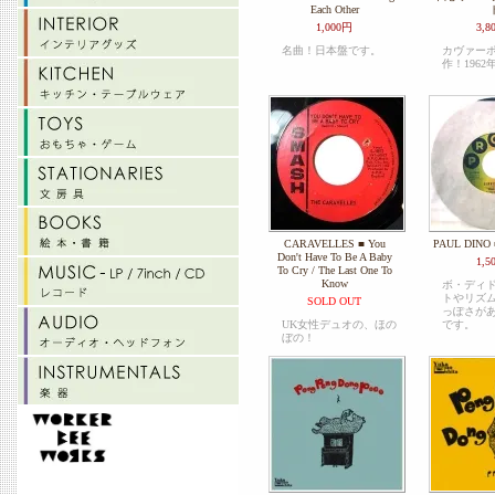
Each Other
1,000円
3,8
名曲！日本盤です。
カヴァー
作！1962
CARAVELLES ■ You
PAUL DINO ■
Don't Have To Be A Baby
1,5
To Cry / The Last One To
Know
ボ・ディ
トやリズ
SOLD OUT
っぽさが
UK女性デュオの、ほの
です。
ぼの！