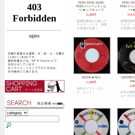
PENG PENG DONG
PENG PE
PEEE (ペンペンドンピ
PEEE (
ー) ■ シブキューフ
ー) ■
2,200円
SOLD
超個性派四人が集った
超個性派
ライヴ・バンド、待望
ライヴ・
の音源が完成！
の音源が
KEITH ■ 98.6
GENTRYS 
Dan
1,200円
1,0
66年のソフト・ロッ
ク・ヒット！
65年の南
ループの