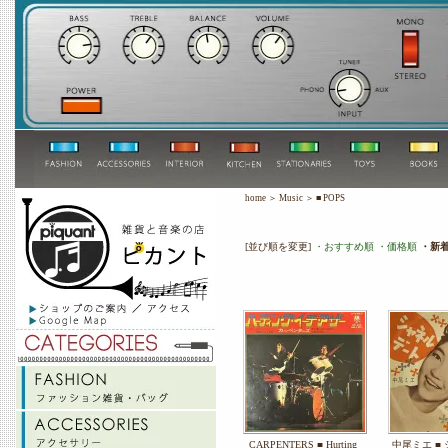
home
＞
Music
＞
■ POPS
[並び順を変更]
・おすすめ順
・価格順
・新
CARPENTERS ■ Hurting
中尾ミエ ■