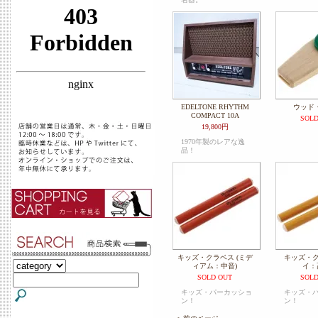
EDELTONE RHYTHM
ウッド
COMPACT 10A
SOLD
19,800円
1970年製のレアな逸
品！
キッズ・クラベス (ミデ
キッズ・ク
ィアム：中音)
イ：
SOLD OUT
SOLD
キッズ・パーカッショ
キッズ・
ン！
ン！