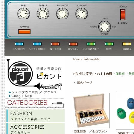
home
＞
Instrumentals
[並び順を変更]
・おすすめ順
・価格順
・新
＜ 前のページ
GOLDON メタロフォン
NINO エ