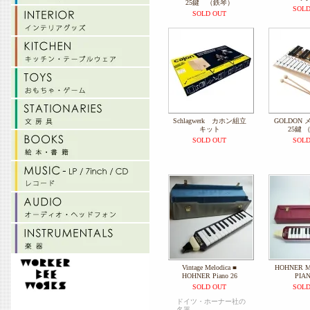
25鍵 （鉄琴）
SOLD
SOLD OUT
Schlagwerk カホン組立
GOLDON
キット
25鍵 
SOLD OUT
SOLD
Vintage Melodica ■
HOHNER M
HOHNER Piano 26
PIAN
SOLD OUT
SOLD
ドイツ・ホーナー社の
名器。