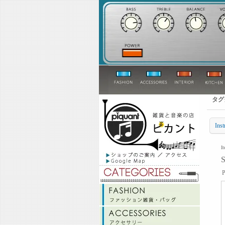
タグ
Inst
I
P