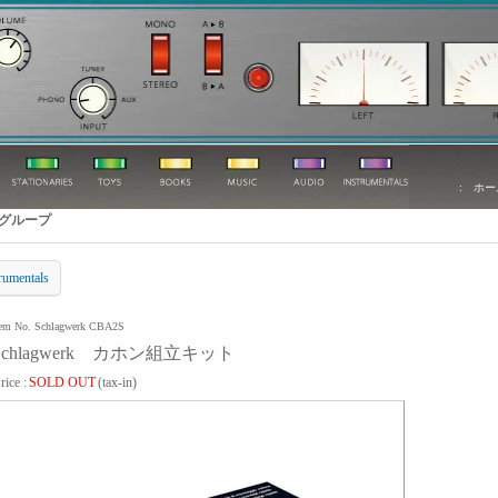
:
ホー
グループ
rumentals
tem No. Schlagwerk CBA2S
Schlagwerk カホン組立キット
rice :
SOLD OUT
(tax-in)