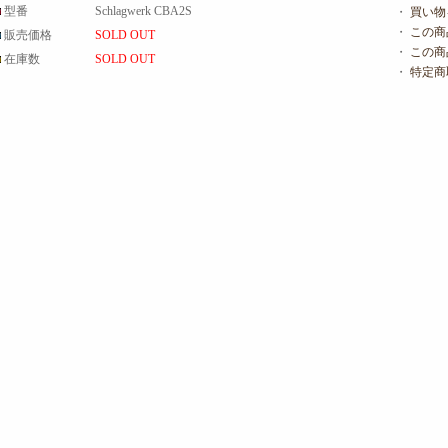
型番
Schlagwerk CBA2S
・
買い物
・
この商
販売価格
SOLD OUT
・
この商
在庫数
SOLD OUT
・
特定商