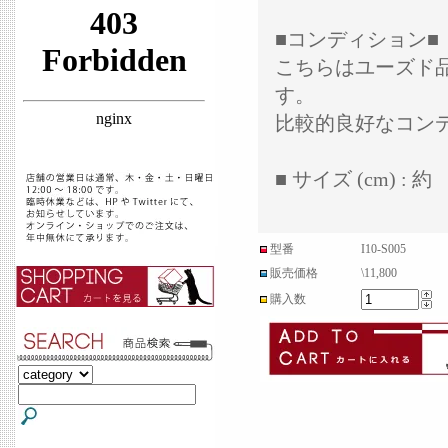
■コンディション■
こちらはユーズド
す。
比較的良好なコン
■ サイズ (cm) : 約 
型番
I10-S005
販売価格
\11,800
購入数