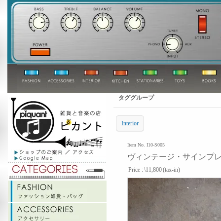
タググループ
Interior
Item No. I10-S005
ヴィンテージ・サインプレート
Price :
\11,800
(tax-in)