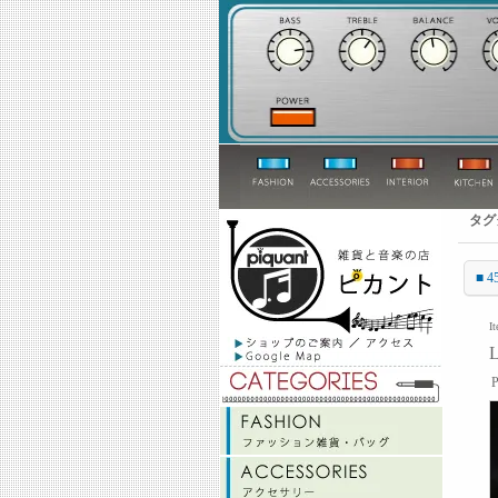
タグ
■ 4
I
L
P