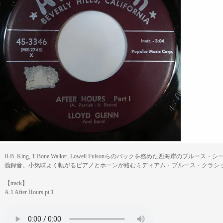
B.B. King, T-Bone Walker, Lowell Fulsonらのバックを務めた西海岸の
義録音。小気味よく転がるピアノとホーンが絡むミディアム・ブルース・クラシ
【track】
A.1 After Hours pt.1