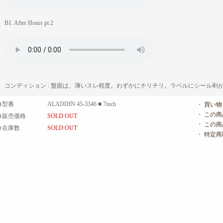
B1. After Hours pt.2
コンディション : 盤面は、薄いスレ程度。わずかにチリチリ。ラベルにシール剥
型番
ALADDIN 45-3346 ■ 7inch
・
買い物
・
この商
販売価格
SOLD OUT
・
この商
在庫数
SOLD OUT
・
特定商