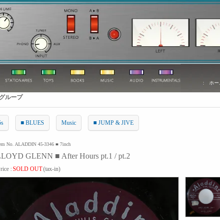
:
ホー
グループ
5s
■ BLUES
Music
■ JUMP & JIVE
tem No. ALADDIN 45-3346 ■ 7inch
LOYD GLENN ■ After Hours pt.1 / pt.2
rice :
SOLD OUT
(tax-in)