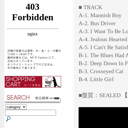
■ TRACK
A-1. Mannish Boy
A-2. Bus Driver
A-3. I Want To Be L
A-4. Jealous Hearte
A-5. I Can't Be Satis
B-1. The Blues Had 
B-2. Deep Down In F
B-3. Crosseyed Cat
B-4. Little Girl
■盤質：SEALED
【