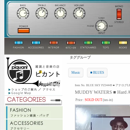
タググループ
Music
■ BLUES
Item No. BLUE SKY PZ34449 ■ アナログL
MUDDY WATERS ■ Hard A
Price :
SOLD OUT
(tax-in)