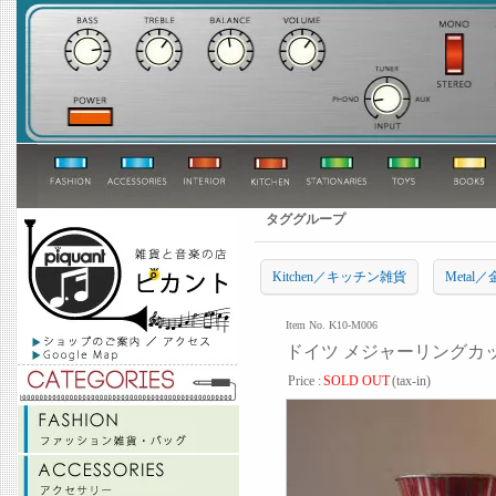
タググループ
Kitchen／キッチン雑貨
Metal
Item No. K10-M006
ドイツ メジャーリングカップ Mes
Price :
SOLD OUT
(tax-in)