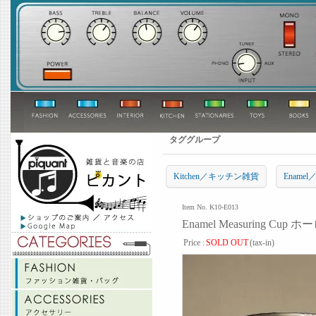
タググループ
Kitchen／キッチン雑貨
Ename
Item No. K10-E013
Enamel Measuring Cu
Price :
SOLD OUT
(tax-in)