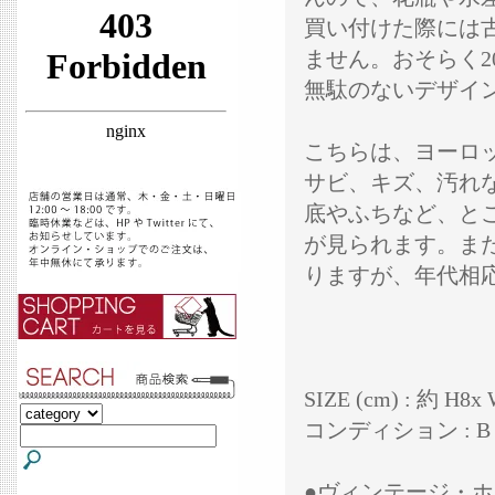
買い付けた際には
ません。おそらく
無駄のないデザイ
こちらは、ヨーロ
サビ、キズ、汚れ
底やふちなど、と
が見られます。ま
りますが、年代相
SIZE (cm) : 約 H8
コンディション : B
●ヴィンテージ・