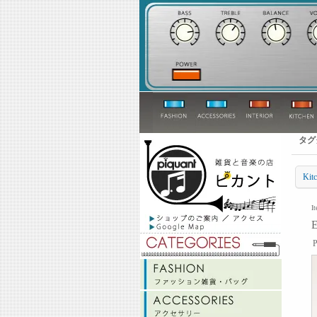
タグ
Ki
I
P