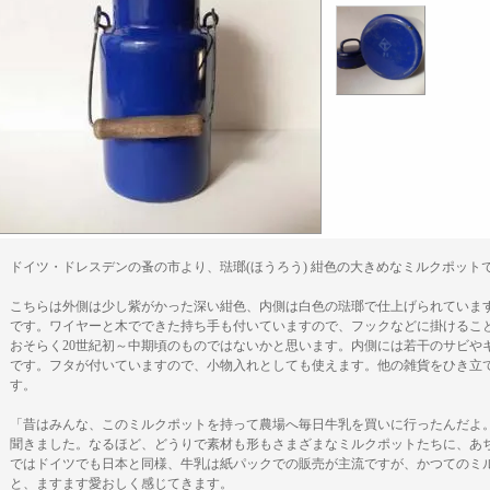
ドイツ・ドレスデンの蚤の市より、琺瑯(ほうろう) 紺色の大きめなミルクポット
こちらは外側は少し紫がかった深い紺色、内側は白色の琺瑯で仕上げられていま
です。ワイヤーと木でできた持ち手も付いていますので、フックなどに掛けるこ
おそらく20世紀初～中期頃のものではないかと思います。内側には若干のサビや
です。フタが付いていますので、小物入れとしても使えます。他の雑貨をひき立
す。
「昔はみんな、このミルクポットを持って農場へ毎日牛乳を買いに行ったんだよ
聞きました。なるほど、どうりで素材も形もさまざまなミルクポットたちに、あ
ではドイツでも日本と同様、牛乳は紙パックでの販売が主流ですが、かつてのミ
と、ますます愛おしく感じてきます。