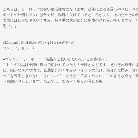
こちらは、ヨーロッパの古い生活雑貨になります。経年による色褪せやサビ、キ
ポットの外側やフタには数カ所、琺瑯の欠けているところがあり、そのためその
表面には細かなキズやくすみ、持ち手の木の部分に多少の汚れ等がありますが、
思います。
SIZE (cm) : 約 H26.5x W13x φ11.5 (底の外径)
コンディション : B
●ヴィンテージ・ホーロー製品をご覧いただいているお客様へ；
これらの商品は実際に現地で使われていたものがほとんどです。それぞれ経年によ
ビ、細かなキズや汚れ、金属部分のくすみやペイントの欠け、部分的な凹み、古
べてを説明しきれないことについて、どうかご了承ください。このような点をご
うお願い申し上げます。当店では、なるべく多くの写真を掲