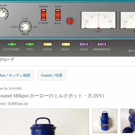
:
ホー
グループ
tchen／キッチン雑貨
Enamel／琺瑯
tem No. K10-E005
Enamel Milkpot ホーローのミルクポット・大 (NY)
rice :
\8,800
(tax-in)