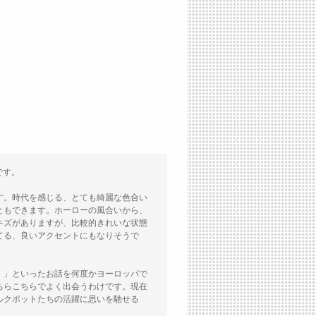
です。
す。時代を感じる、とても綺麗な色合い
ともできます。ホーローの風合いから、
キズがありますが、比較的きれいな状態
てる、良いアクセントにもなりそうで
。」といったお話を何度かヨーロッパで
ちらこちらでよく出会うわけです。現在
ルクポットたちの活躍に思いを馳せる