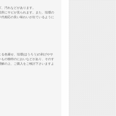
ズ、汚れなどがあります。
箇所にサビが見られます。また、琺瑯の
年代相応の良い味わいが出ているように
る色褪せ、琺瑯(ほうろう)の剥げやサ
いもの独特のにおいなどがあり、そのす
理解の上、ご購入をご検討下さいますよ