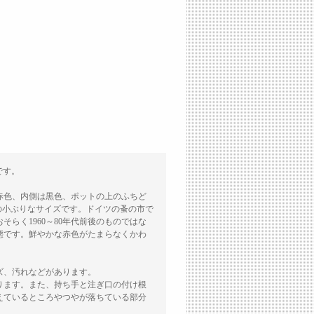
です。
赤色、内側は黒色、ポットの上のふちど
用の小ぶりなサイズです。ドイツの蚤の市で
らく1960～80年代前後のものではな
態です。鮮やかな赤色がたまらなくかわ
ズ、汚れなどがあります。
ります。また、持ち手と注ぎ口の付け根
えているところやつやが落ちている部分