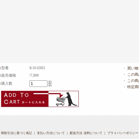
型番
K10-E003
・
買い物
・
この商
販売価格
\7,800
・
この商
購入数
・
特定商
商取引法に基づく表記
｜
支払い方法について
｜
配送方法･送料について
｜
プライバシーポリシー