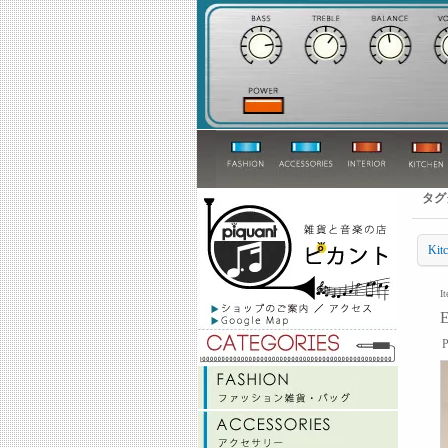
タグ
Ki
I
P