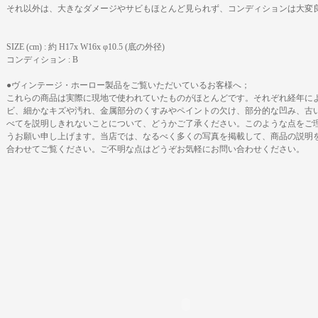
それ以外は、大きなダメージやサビもほとんど見られず、コンディションは大変
SIZE (cm) : 約 H17x W16x φ10.5 (底の外径)
コンディション : B
●ヴィンテージ・ホーロー製品をご覧いただいているお客様へ；
これらの商品は実際に現地で使われていたものがほとんどです。それぞれ経年によ
ビ、細かなキズや汚れ、金属部分のくすみやペイントの欠け、部分的な凹み、古
べてを説明しきれないことについて、どうかご了承ください。このような点をご
うお願い申し上げます。当店では、なるべく多くの写真を掲載して、商品の説明
合わせてご覧ください。ご不明な点はどうぞお気軽にお問い合わせください。