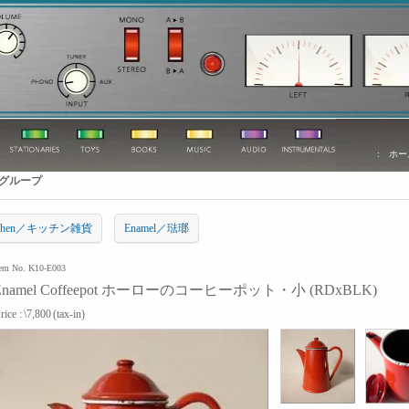
:
ホー
グループ
tchen／キッチン雑貨
Enamel／琺瑯
tem No. K10-E003
Enamel Coffeepot ホーローのコーヒーポット・小 (RDxBLK)
rice :
\7,800
(tax-in)