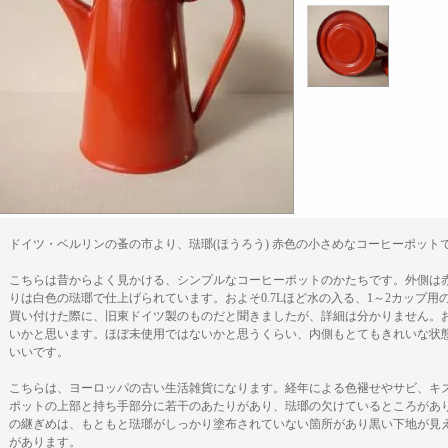
ドイツ・ベルリンの蚤の市より、琺瑯(ほうろう) 赤色の小さめなコーヒーポット
こちらは昔からよく見かける、シンプルなコーヒーポットのかたちです。外側は
りは白色の琺瑯で仕上げられています。およそ0.7Lほど水の入る、1～2カップ
買い付けた際に、旧東ドイツ製のものだと聞きましたが、詳細は分かりません。おそ
いかと思います。ほぼ未使用ではないかと思うくらい、内側もとてもきれいな状
いいです。
こちらは、ヨーロッパの古い生活雑貨になります。経年による色褪せやサビ、キ
ポットの上部と持ち手部分に若干のあたりがあり、琺瑯の欠けているところがあ
の継ぎめは、もともと琺瑯がしっかり塗布されていない箇所があり黒い下地が見
があります。