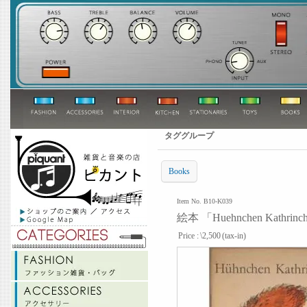
タググループ
Books
Item No. B10-K039
絵本 「Huehnchen Kathrinc
Price :
\2,500
(tax-in)