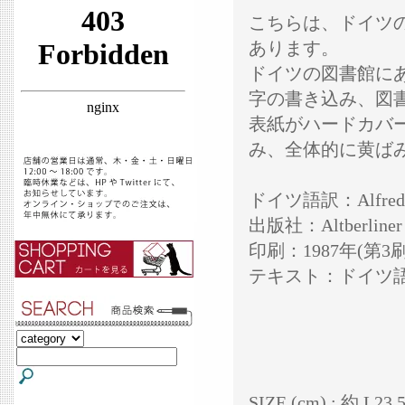
こちらは、ドイツ
あります。
ドイツの図書館に
字の書き込み、図
表紙がハードカバ
み、全体的に黄ば
ドイツ語訳：Alfred K
出版社：Altberliner V
印刷：1987年(第
テキスト：ドイツ
SIZE (cm) : 約 L23.