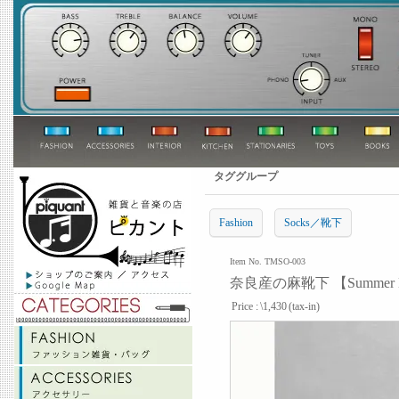
タググループ
Fashion
Socks／靴下
Item No. TMSO-003
奈良産の麻靴下 【Summer
Price :
\1,430
(tax-in)