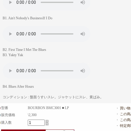
B1. Ain't Nobody's BusinessIf I Do
B2. First Time I Met The Blues
B3. Yakty Yak
B4. Blues After Hours
コンディション : 盤面うすいスレ。ジャケットにスレ、黄ばみ。
型番
BOURBON BMC3001 ■ LP
・
買い物
・
この商
販売価格
\2,300
・
この商
購入数
・
特定商