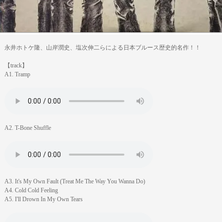
永井ホトケ隆、山岸潤史、塩次伸二らによる日本ブルース歴史的名作！！
【track】
A1. Tramp
A2. T-Bone Shuffle
A3. It's My Own Fault (Treat Me The Way You Wanna Do)
A4. Cold Cold Feeling
A5. I'll Drown In My Own Tears