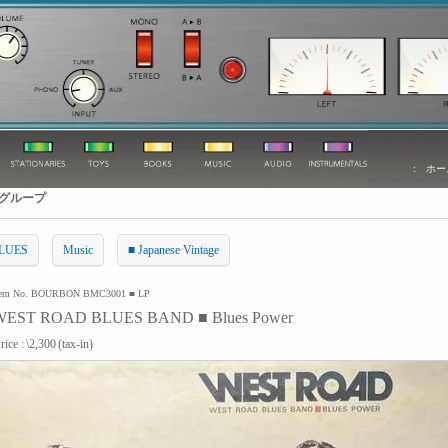
:
ホー
グループ
BLUES
Music
■ Japanese Vintage
tem No. BOURBON BMC3001 ■ LP
WEST ROAD BLUES BAND ■ Blues Power
rice :
\2,300
(tax-in)