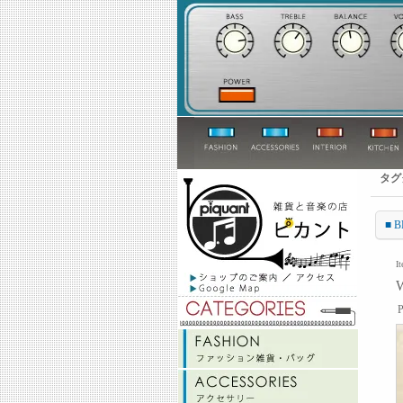
タグ
■ 
I
P