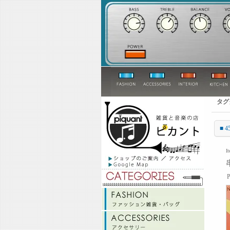
タグ
■ 4
I
P