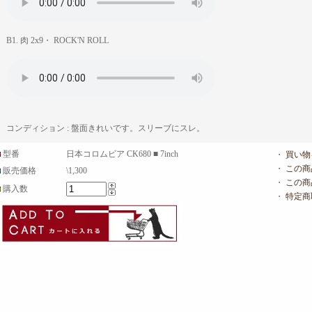
B1. 肉 2x9・ ROCK'N ROLL
コンディション : 盤面きれいです。スリーブにスレ。
型番
日本コロムビア CK680 ■ 7inch
・
買い物
・
この商
販売価格
\1,300
・
この商
購入数
・
特定商