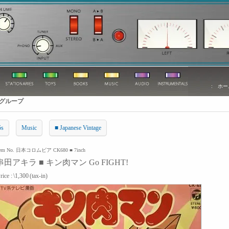
:
ホー
グループ
5s
Music
■ Japanese Vintage
tem No. 日本コロムビア CK680 ■ 7inch
串田アキラ ■ キン肉マン Go FIGHT!
rice :
\1,300
(tax-in)