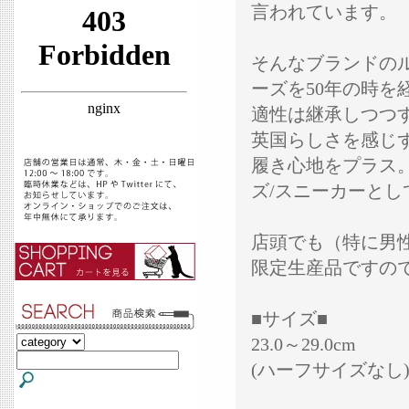
言われています。
そんなブランドの
ーズを50年の時
適性は継承しつつ
英国らしさを感じ
履き心地をプラス
ズ/スニーカーと
店頭でも（特に男
限定生産品ですの
■サイズ■
23.0～29.0cm
(ハーフサイズなし