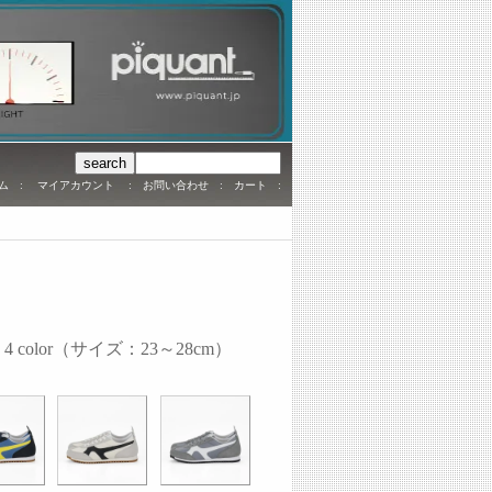
ム
:
マイアカウント
:
お問い合わせ
:
カート
:
 color（サイズ：23～28cm）