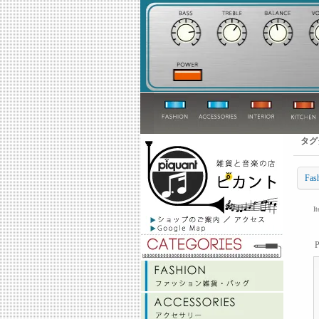
タグ
Fas
I
P