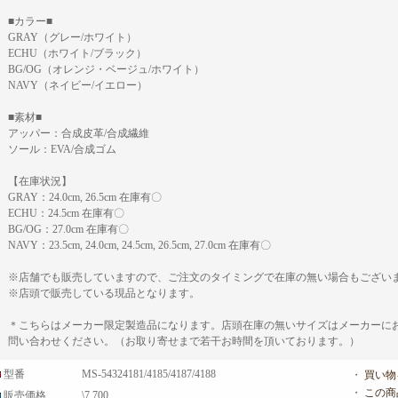
■カラー■
GRAY（グレー/ホワイト）
ECHU（ホワイト/ブラック）
BG/OG（オレンジ・ベージュ/ホワイト）
NAVY（ネイビー/イエロー）
■素材■
アッパー：合成皮革/合成繊維
ソール：EVA/合成ゴム
【在庫状況】
GRAY：24.0cm, 26.5cm 在庫有〇
ECHU：24.5cm 在庫有〇
BG/OG：27.0cm 在庫有〇
NAVY：23.5cm, 24.0cm, 24.5cm, 26.5cm, 27.0cm 在庫有〇
※店舗でも販売していますので、ご注文のタイミングで在庫の無い場合もござい
※店頭で販売している現品となります。
＊こちらはメーカー限定製造品になります。店頭在庫の無いサイズはメーカーに
問い合わせください。（お取り寄せまで若干お時間を頂いております。）
型番
MS-54324181/4185/4187/4188
・
買い物
・
この商
販売価格
\7,700