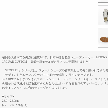
福岡県久留米市を拠点に創業145年。日本が誇る老舗シューズメーカー、MOONST
JAGUAR CUSTOM」 2025年新モデルがカラフルに登場致しました！
「SKOOLER」シリーズは、スクールシューズや作業靴として長く使われてきた
リデザインしたムーンスターの中では比較的新しいラインナップです。
長く学生に親しまれてきたスポーツシューズ、ジャガーシリーズをベースにした
の細かい合成繊維と起毛素材を組み合わせたレトロな雰囲気のアッパーに、ボリ
のライフスタイルに合わせてモダナイズしました。
■サイズ■
23.0～28.0cm
(ハーフサイズ有り)