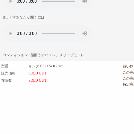
B1. 今宵あなたが聞く歌は
コンディション : 盤面うすいスレ。スリーブにヨレ
型番
キング BS7174 ■ 7inch
・
買い物
・
この商
販売価格
SOLD OUT
・
この商
在庫数
SOLD OUT
・
特定商