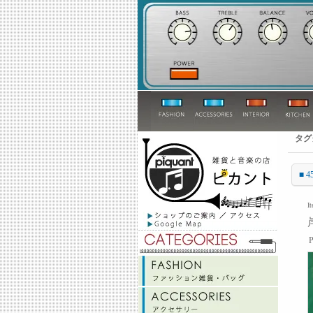
タグ
■ 4
I
P