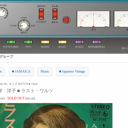
:
ホー
グループ
5s
■ JAMAICA
Music
■ Japanese Vintage
tem No. キング BS7174 ■ 7inch
岸 洋子 ■ ラスト・ワルツ
rice :
SOLD OUT
(tax-in)