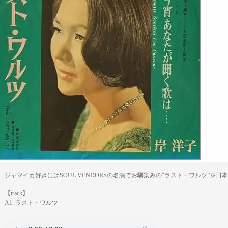
ジャマイカ好きにはSOUL VENDORSの名演でお馴染みの“ラスト・ワルツ”を日
【track】
A1. ラスト・ワルツ