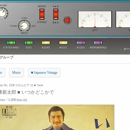
:
ホー
グループ
5s
Music
■ Japanese Vintage
tem No. 日本コロムビア 22 ■ 7inch
勝新太郎 ■ いつかどこかで
rice :
\1,800
(tax-in)