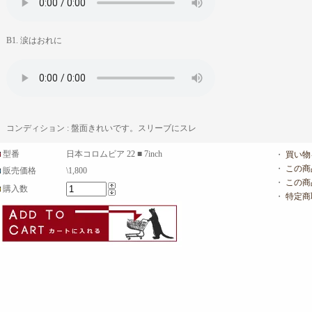
B1. 涙はおれに
コンディション : 盤面きれいです。スリーブにスレ
型番
日本コロムビア 22 ■ 7inch
・
買い物
・
この商
販売価格
\1,800
・
この商
購入数
・
特定商