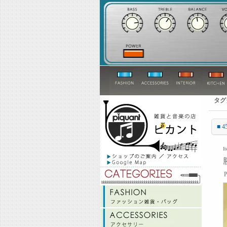
タグ
■ 4
I
P