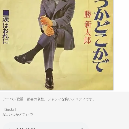
アーバン歌謡！都会の哀愁。ジャジィな良いメロディです。
【tracks】
A1. いつかどこかで