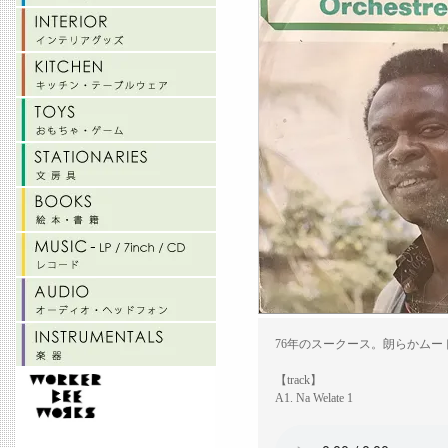
76年のスークース。朗らかム
【track】
A1. Na Welate 1