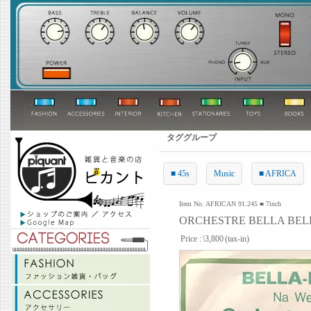
タググループ
■ 45s
Music
■ AFRICA
Item No. AFRICAN 91.245 ■ 7inch
ORCHESTRE BELLA BELLA
Price :
\3,800
(tax-in)