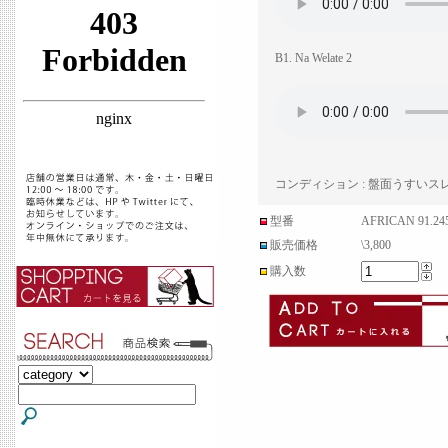
B1. Na Welate 2
コンディション : 盤面うすい
型番
AFRICAN 91.245
販売価格
\3,800
購入数