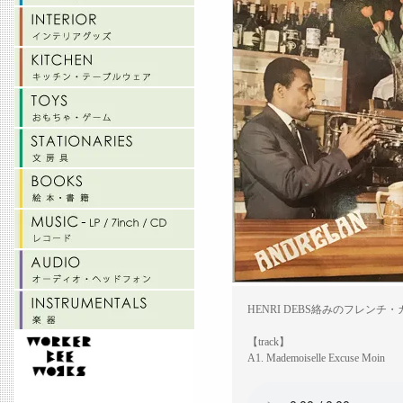
HENRI DEBS絡みのフレ
【track】
A1. Mademoiselle Excuse Moin