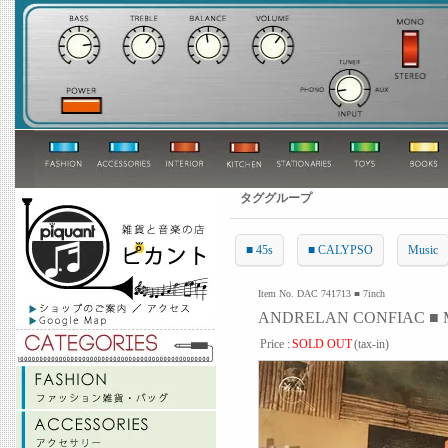
タググループ
■ 45s
■ CALYPSO
Music
Item No. DAC 741713 ■ 7inch
ANDRELAN CONFIAC ■ Mad
Price :
SOLD OUT
(tax-in)