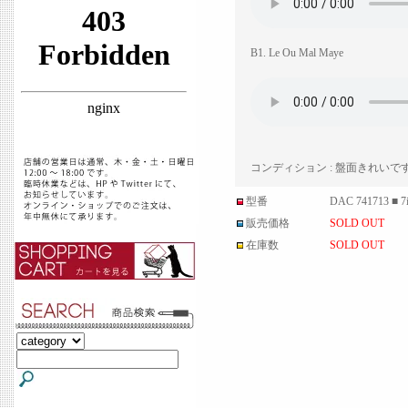
B1. Le Ou Mal Maye
コンディション : 盤面きれい
型番
DAC 741713 ■ 7
販売価格
SOLD OUT
在庫数
SOLD OUT