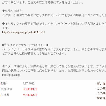
が若干異なります。ご注文の際に備考欄にてお知らせください。
◆単品１コ販売
※片側一ケ単位での販売になりますので、ペアでお求めの場合は二つご注文くだ
◆イヤリングへの変更も可能です。イヤリングパーツを追加でご購入頂きました
ます。
http://www.piquant.jp/?pid=41301711
■手作りアクセサリーにつきまして■
パーツにより、サイズや色の微妙な違いが見られます。また、細かなキズやくす
ピアス金具の仕様が変更となる場合がございます。
モニター環境により、実際の色と若干異なって見える場合がございます。ご了承
商品の状態についてご不明な点などありましたら、お気軽にお問い合わせくださ
info@piquant.jp
型番
A17-P012
・
買い物
・
この商
販売価格
SOLD OUT
・
この商
在庫数
SOLD OUT
・
特定商