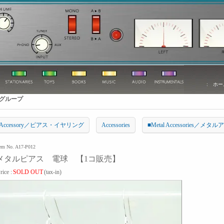
:
ホー
グループ
r Accessory／ピアス・イヤリング
Accessories
■Metal Accessories／メ
tem No. A17-P012
メタルピアス 電球 【1コ販売】
rice :
SOLD OUT
(tax-in)