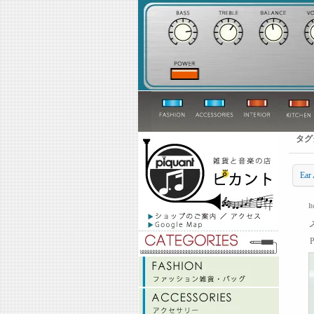
タグ
Ea
I
P