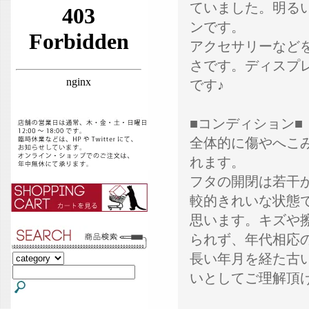
ていました。明る
ンです。
アクセサリーなど
さです。ディスプ
です♪
■コンディション■
全体的に傷やへこ
れます。
フタの開閉は若干
較的きれいな状態
思います。キズや
られず、年代相応
長い年月を経た古
いとしてご理解頂