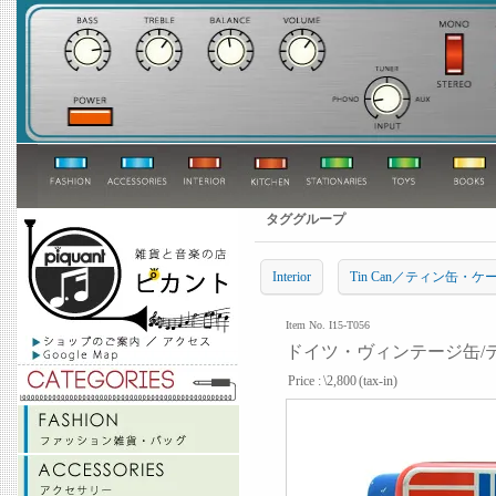
タググループ
Interior
Tin Can／ティン缶・ケ
Item No. I15-T056
ドイツ・ヴィンテージ缶/ティン缶 V
Price :
\2,800
(tax-in)