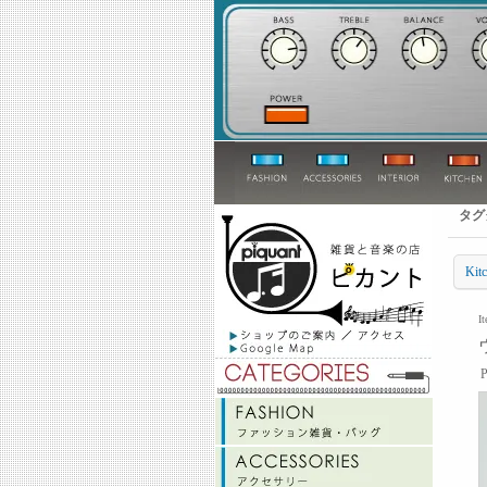
タグ
Ki
I
P