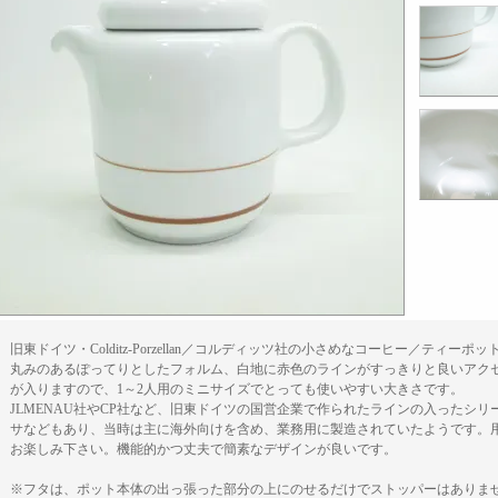
旧東ドイツ・Colditz-Porzellan／コルディッツ社の小さめなコーヒー／ティーポ
丸みのあるぽってりとしたフォルム、白地に赤色のラインがすっきりと良いアクセン
が入りますので、1～2人用のミニサイズでとっても使いやすい大きさです。
JLMENAU社やCP社など、旧東ドイツの国営企業で作られたラインの入ったシ
サなどもあり、当時は主に海外向けを含め、業務用に製造されていたようです。
お楽しみ下さい。機能的かつ丈夫で簡素なデザインが良いです。
※フタは、ポット本体の出っ張った部分の上にのせるだけでストッパーはありま