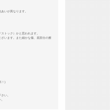
色あいが異なります。
ドストック）かと思われます。
ございます。また細かな傷、底部分の擦
料！)
下さい。
い。