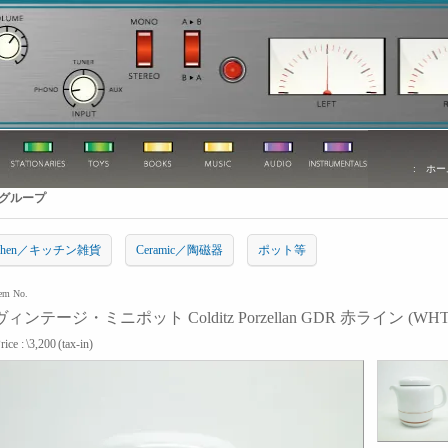
:
ホー
グループ
tchen／キッチン雑貨
Ceramic／陶磁器
ポット等
tem No.
ヴィンテージ・ミニポット Colditz Porzellan GDR 赤ライン (WHT
rice :
\3,200
(tax-in)