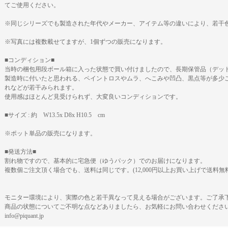
てご使用ください。
※同じシリーズでも製造された年代やメーカー、アイテム等の違いにより、若干
※写真には複数載せてますが、1個ずつの販売になります。
■コンディション■
当時の梱包用段ボール箱に入った状態で買い付けましたので、長期保管品（デッ
製造時に付いたと思われる、ペイントロスやムラ、へこみや凹凸、黒点等が多少
れなどが若干みられます。
使用感はほとんど見受けられず、大変良いコンディションです。
■サイズ : 約 W13.5x D8x H10.5 cm
※ポット単品の販売になります。
■発送方法■
割れ物ですので、基本的に宅急便（ゆうパック）でのお届けになります。
複数個ご注文頂く場合でも、送料は同じです。(12,000円以上お買い上げで送料無
モニター環境により、実際の色と若干異なって見える場合がございます。ご了承
商品の状態についてご不明な点などありましたら、お気軽にお問い合わせくださ
info@piquant.jp