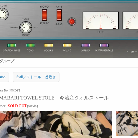
:
ホー
グループ
hion
Stall／ストール・首巻き
tem No. NMDST
IMABARI TOWEL STOLE 今治産タオルストール
rice :
SOLD OUT
(tax-in)