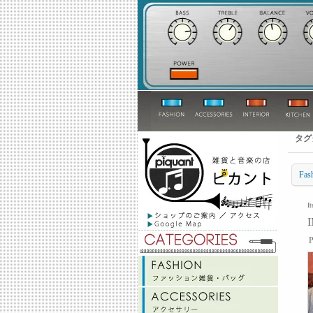
タグ
Fas
I
P