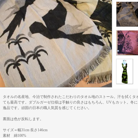
タオルの名産地、今治で制作されたこだわりのタオル地のストール。汗を拭くタ
ても最高です。ダブルガーゼ仕様は手触りの良さはもちろん、UVもカット。冬
逸品です。頑固の日本の職人気質を感じてください。
裏面は色が反転します。
サイズ＝幅31cm 長さ146cm
素材 綿100%