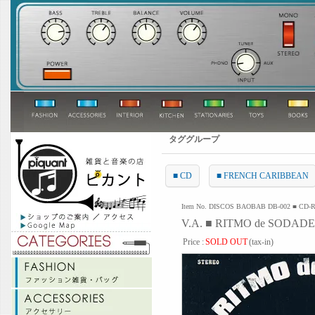
タググループ
■ CD
■ FRENCH CARIBBEAN
Item No. DISCOS BAOBAB DB-002 ■ CD-
V.A. ■ RITMO de SODAD
Price :
SOLD OUT
(tax-in)