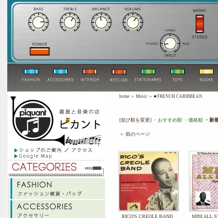
home
＞
Music
＞
■ FRENCH CARIBBEAN
[並び順を変更]
・おすすめ順
・価格順
・新
＜ 前のページ
RICO'S CREOLE BAND
MINI ALL S