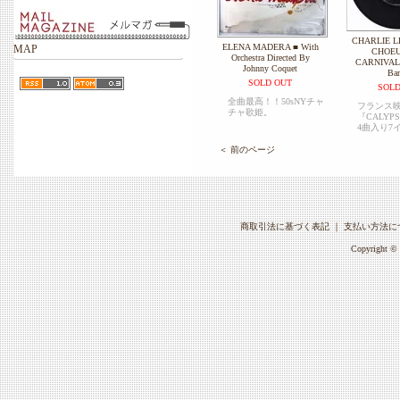
CHARLIE L
ELENA MADERA ■ With
MAP
CHOEU
Orchestra Directed By
CARNIVALS 
Johnny Coquet
Bar
SOLD OUT
SOLD
全曲最高！！50sNYチャ
フランス
チャ歌姫。
『CALYP
4曲入り7
＜ 前のページ
商取引法に基づく表記
｜
支払い方法に
Copyright © 