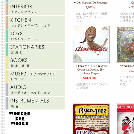
■ Les Marches De Provence
Go
2,800円
4,3
A2、B1が軽やかで優雅
NEMOURS 
なカリプソ・ナンバー
の名曲をM
です。
の凄腕た
ELENA MADERA ■ With
SYNCONA 
Orchestra Directed By
3,5
Johnny Coquet
カナダの
SOLD OUT
サウンド・
全曲最高！！50sNYチャ
年作。
チャ歌姫。