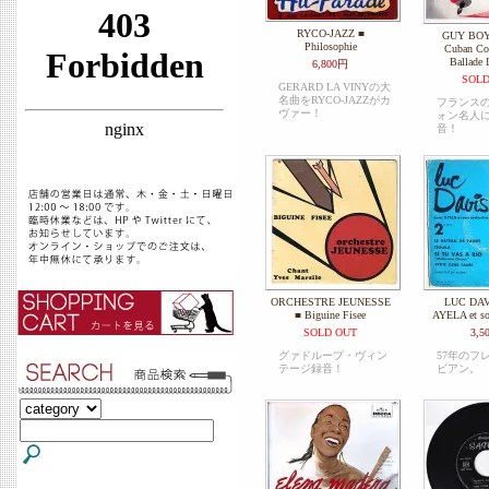
RYCO-JAZZ ■
GUY BOYE
Philosophie
Cuban Co
Ballade I
6,800円
SOLD
GERARD LA VINYの大
名曲をRYCO-JAZZがカ
フランス
ヴァー！
ォン名人に
音！
ORCHESTRE JEUNESSE
LUC DAVI
■ Biguine Fisee
AYELA et son
SOLD OUT
3,5
グァドループ・ヴィン
57年のフ
テージ録音！
ビアン。