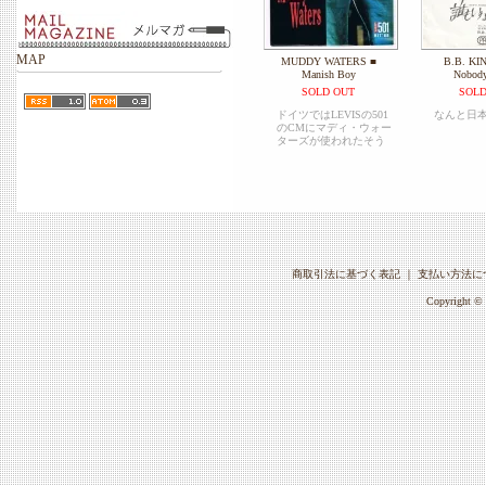
MAP
MUDDY WATERS ■
B.B. KIN
Manish Boy
Nobod
SOLD OUT
SOLD
ドイツではLEVISの501
なんと日本
のCMにマディ・ウォー
ターズが使われたそう
商取引法に基づく表記
｜
支払い方法に
Copyright © 