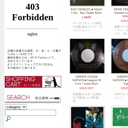
RAY CHARLES ■ What'd
ERNIE FR
I Say : Ray Charles Best4
Summer Lov
With
1,000円
SOLD
アトランティック時代
のA面2曲はライヴ・ヴ
両面コー
ァージョン！
ーリー・
ース。渋
JOHNNY GUITAR
JOHNNY
WATSON ■ Gangster Of
WATSON ■ It'
Love / Guitar Disco
Tip
SOLD OUT
SOLD
代表曲をモダンな味付
75年のフ
けで再演した78年録
ョニー
音。