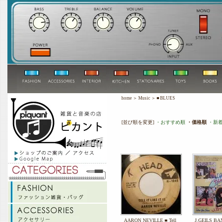
home
＞
Music
＞
■ BLUES
[並び順を変更]
・おすすめ順
・価格順
・新
AARON NEVILLE ■ Tell
J.GEILS B