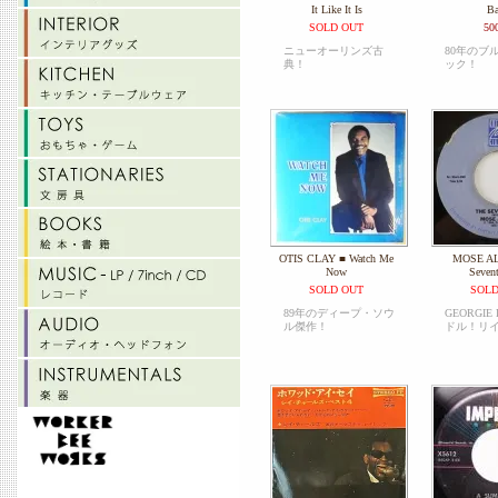
It Like It Is
Ba
SOLD OUT
50
ニューオーリンズ古
80年のブ
典！
ック！
OTIS CLAY ■ Watch Me
MOSE AL
Now
Seven
SOLD OUT
SOLD
89年のディープ・ソウ
GEORGIE
ル傑作！
ドル！リ